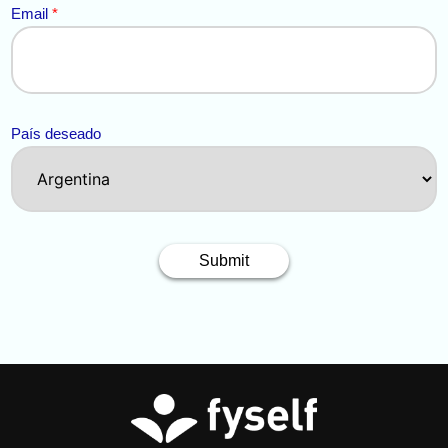
o
Email
*
País deseado
Submit